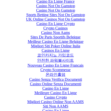
Casino En Ligne France
Casino Not On Gamstop
Casino Not On Gamstop
Sports Betting Sites Not On Gamstop
UK Online Casinos Not On Gamstop
Casino En Ligne Crypto
Crypto Casinos
Casino Non Aams
Sites De Paris Sportifs Belgique
Meilleur Casino En Ligne Belgique
Migliori Siti Poker Online Italia
Casinos En Ligne
코인카지노 가입코드
안전한 파워볼사이트
Nouveau Casino En Ligne Francais
Crypto Scommesse
온라인홀덤
Casino Senza Verifica Documenti
Casino Online Senza Documenti
Casino En Ligne
Meilleure Casino En Ligne
Casino Crypto
Migliori Casino Online Non AAMS
Siti Non AAMS
Casino En Ligne