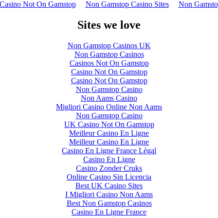
Casino Not On Gamstop
Non Gamstop Casino Sites
Non Gamsto
Sites we love
Non Gamstop Casinos UK
Non Gamstop Casinos
Casinos Not On Gamstop
Casino Not On Gamstop
Casino Not On Gamstop
Non Gamstop Casino
Non Aams Casino
Migliori Casino Online Non Aams
Non Gamstop Casino
UK Casino Not On Gamstop
Meilleur Casino En Ligne
Meilleur Casino En Ligne
Casino En Ligne France Légal
Casino En Ligne
Casino Zonder Cruks
Online Casino Sin Licencia
Best UK Casino Sites
I Migliori Casino Non Aams
Best Non Gamstop Casinos
Casino En Ligne France